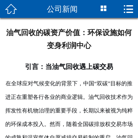



公司新闻
网站首页
关于我们
油气回收的碳资产价值：环保设施如何
油气回收装置
变身利润中心
新闻资讯
引言：当油气回收遇上碳交易
企业资质
在全球应对气候变化的背景下，中国“双碳”目标的推
售后服务
进正在重塑各行各业的商业逻辑。油气回收技术作为
联系我们
挥发性有机物治理的重要手段，长期以来被视为纯粹
的环保成本投入。然而，随着全国碳排放权交易市场
的成熟和温室气体自愿减排交易机制的重启，油气回