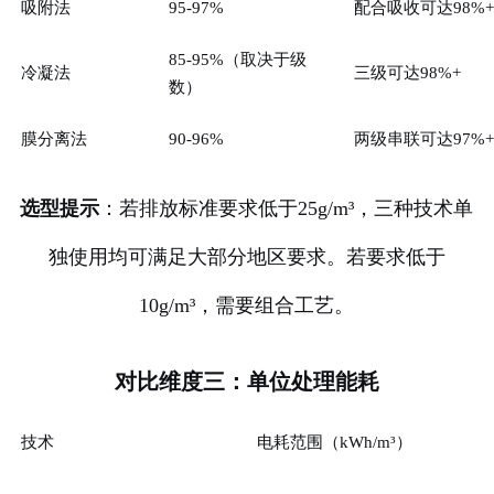
吸附法
95-97%
配合吸收可达98%
85-95%（取决于级
冷凝法
三级可达98%+
数）
膜分离法
90-96%
两级串联可达97%
选型提示
：若排放标准要求低于25g/m³，三种技术单
独使用均可满足大部分地区要求。若要求低于
10g/m³，需要组合工艺。
对比维度三：单位处理能耗
技术
电耗范围（kWh/m³）